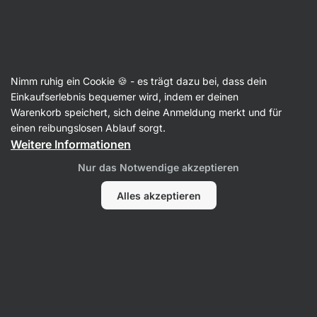
37:33:04
SUMMER SALE ⏰ Letzte Chance: bis zu 30 % sparen
Benachrichtigungen
ausblenden
Aktin
Nimm ruhig ein Cookie 🍪 - es trägt dazu bei, dass dein
Elektrolytgetränke
Einkaufserlebnis bequemer wird, indem er deinen
Warenkorb speichert, sich deine Anmeldung merkt und für
Iont Drink
⁠–⁠ hypotonisches Sportgetränk mit
einen reibungslosen Ablauf sorgt.
Kohlenhydraten und Elektrolyten,
Weitere Informationen
Nahrungsergänzungsmittel
Nur das Notwendige akzeptieren
101 Bewertungen lesen
Bewertungen
104
Alles akzeptieren