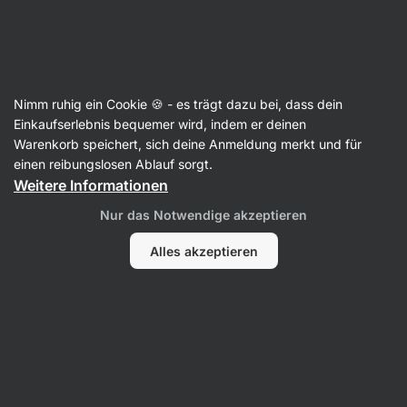
SUMMER SALE ☀️ Entdecke neue Angebote und spare bis zu 30 %
Benachrichtigungen
ausblenden
Aktin
Nimm ruhig ein Cookie 🍪 - es trägt dazu bei, dass dein
Cookies
Einkaufserlebnis bequemer wird, indem er deinen
Warenkorb speichert, sich deine Anmeldung merkt und für
BIO Energy Cookie
⁠–⁠ weiche und geschmeidige
einen reibungslosen Ablauf sorgt.
Struktur, hoher Ballaststoffgehalt, praktischer
Weitere Informationen
Snack für unterwegs
Nur das Notwendige akzeptieren
155 Bewertungen lesen
Bewertungen
160
Alles akzeptieren