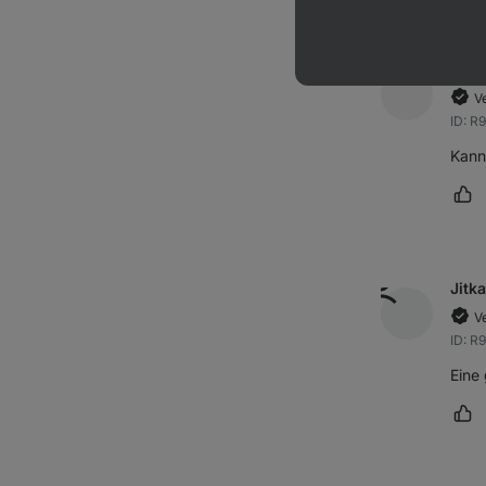
Ivan
Ve
ID: R
Kann
Rez
Jitka
Ve
ID: R
Eine 
Rez