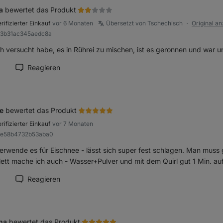
a
bewertet das Produkt
rifizierter Einkauf
vor 6 Monaten
Übersetzt von Tschechisch
Original a
●
93b31ac345aedc8a
ich versucht habe, es in Rührei zu mischen, ist es geronnen und war 
Reagieren
ension als hilfreich markieren
ke
bewertet das Produkt
rifizierter Einkauf
vor 7 Monaten
R9e58b4732b53aba0
verwende es für Eischnee - lässt sich super fest schlagen. Man muss
ett mache ich auch - Wasser+Pulver und mit dem Quirl gut 1 Min. auf 
Reagieren
ension als hilfreich markieren
na
bewertet das Produkt