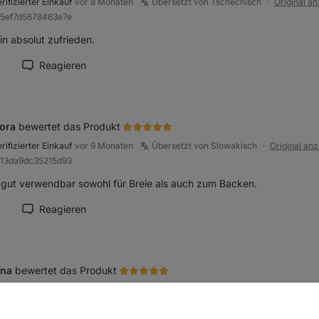
rifizierter Einkauf
vor 8 Monaten
Übersetzt von Tschechisch
Original a
●
95ef7d5678463e7e
in absolut zufrieden.
Reagieren
ension als hilfreich markieren
ora
bewertet das Produkt
rifizierter Einkauf
vor 9 Monaten
Übersetzt von Slowakisch
Original an
●
b13da9dc35215d93
 gut verwendbar sowohl für Breie als auch zum Backen.
Reagieren
ension als hilfreich markieren
ína
bewertet das Produkt
rifizierter Einkauf
vor 9 Monaten
Übersetzt von Tschechisch
Original a
●
993b55e9efa31e8d