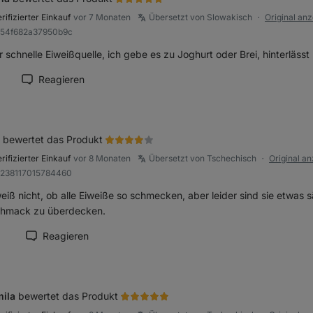
rifizierter Einkauf
vor 7 Monaten
Übersetzt von Slowakisch
Original an
●
b54f682a37950b9c
r schnelle Eiweißquelle, ich gebe es zu Joghurt oder Brei, hinterl
Reagieren
ension als hilfreich markieren
bewertet das Produkt
rifizierter Einkauf
vor 8 Monaten
Übersetzt von Tschechisch
Original a
●
a238117015784460
eiß nicht, ob alle Eiweiße so schmecken, aber leider sind sie etwas 
hmack zu überdecken.
1
Reagieren
zension als hilfreich markieren
ila
bewertet das Produkt