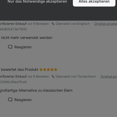
Nur das Notwendige akzeptieren
Alles akzeptieren
a
bewertet das Produkt
rifizierter Einkauf
vor 6 Monaten
Übersetzt von Englisch
Original anzei
●
9b5d67e573e7167d
 nicht mehr verwendet werden
Reagieren
ension als hilfreich markieren
bewertet das Produkt
rifizierter Einkauf
vor 6 Monaten
Übersetzt von Tschechisch
Original a
●
922b95c93aa7fca0
großartige Alternative zu klassischen Eiern
Reagieren
ension als hilfreich markieren