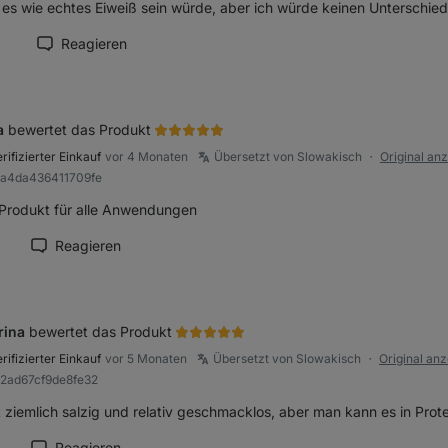
liche
 es wie echtes Eiweiß sein würde, aber ich würde keinen Unterschied
1
Reagieren
zension als hilfreich markieren
a
bewertet das Produkt
rifizierter Einkauf
vor 4 Monaten
Übersetzt von Slowakisch
Original an
●
8a4da436411709fe
Produkt für alle Anwendungen
Reagieren
ension als hilfreich markieren
rina
bewertet das Produkt
rifizierter Einkauf
vor 5 Monaten
Übersetzt von Slowakisch
Original an
●
a2ad67cf9de8fe32
t ziemlich salzig und relativ geschmacklos, aber man kann es in Prote
Reagieren