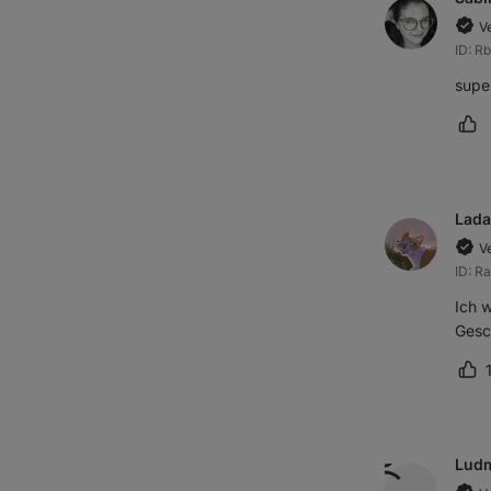
Ve
ID: R
supe
Rez
Lada
Ve
ID: R
Ich w
Gesc
Re
Ludm