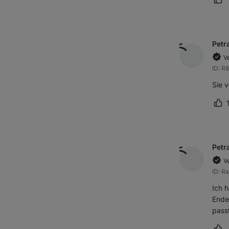
Rez
Petr
Ve
ID: R
Sie 
Re
Petr
Ve
ID: R
Ich 
Ende
passt