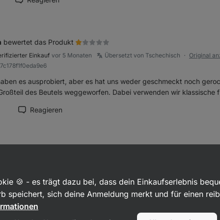
ension als hilfreich markieren
a
bewertet das Produkt
rifizierter Einkauf
vor 5 Monaten
Übersetzt von Tschechisch
Original a
●
a7c178f1f0eda9e6
haben es ausprobiert, aber es hat uns weder geschmeckt noch geroch
Großteil des Beutels weggeworfen. Dabei verwenden wir klassische f
1
Reagieren
zension als hilfreich markieren
nika
bewertet das Produkt
rifizierter Einkauf
vor 6 Monaten
Übersetzt von Tschechisch
Original a
●
a00863fbfb1b8312
kie 🍪 - es trägt dazu bei, dass dein Einkaufserlebnis beq
ezeichnete Angelegenheit
b speichert, sich deine Anmeldung merkt und für einen rei
ormationen
Reagieren
ension als hilfreich markieren