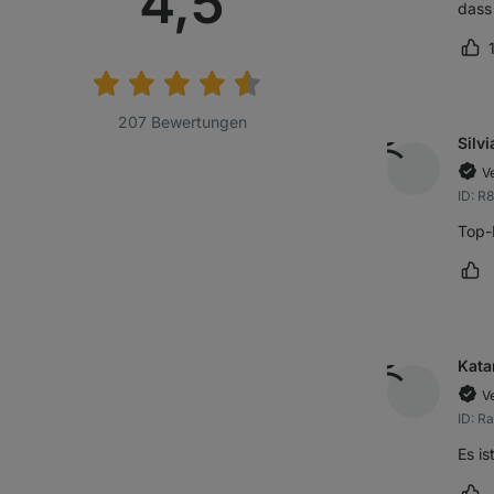
Durchschnitt
4,5
dass
Bewertung:
Re
207 Bewertungen
Silvi
Ve
ID: R
Top-
Rez
Kata
Ve
ID: R
Es is