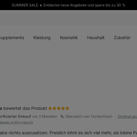
SUMMER SALE ☀️ Entdecke neue Angebote und spare bis zu 30 %
ü
Menü
Menü
Menü
Menü
en
öffnen
öffnen
öffnen
öffnen
Supplements
Kleidung
Kosmetik
Haushalt
Zubehör
a
bewertet das Produkt
rifizierter Einkauf
vor 2 Monaten
Übersetzt von Tschechisch
Original a
●
Ra6b84c4351c08a00
abe nichts auszusetzen. Preislich lohnt es sich viel mehr, als kleine