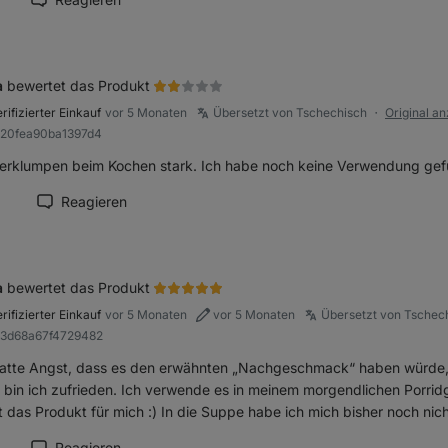
ension als hilfreich markieren
a
bewertet das Produkt
rifizierter Einkauf
vor 5 Monaten
Übersetzt von Tschechisch
Original a
●
820fea90ba1397d4
verklumpen beim Kochen stark. Ich habe noch keine Verwendung gefu
1
Reagieren
zension als hilfreich markieren
a
bewertet das Produkt
rifizierter Einkauf
vor 5 Monaten
vor 5 Monaten
Übersetzt von Tschec
a3d68a67f4729482
hatte Angst, dass es den erwähnten „Nachgeschmack“ haben würde,
 bin ich zufrieden. Ich verwende es in meinem morgendlichen Porrid
 das Produkt für mich :) In die Suppe habe ich mich bisher noch nic
Reagieren