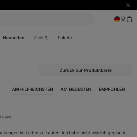
Benac
ausbl
Menü
öffnen
Neuheiten
Ziele 💪
Pakete
Zurück zur Produktkarte
AM HILFREICHSTEN
AM NEUESTEN
EMPFOHLEN
nzeigen
 Packungen im Laden zu kaufen. Ich habe nicht wirklich geglaubt,