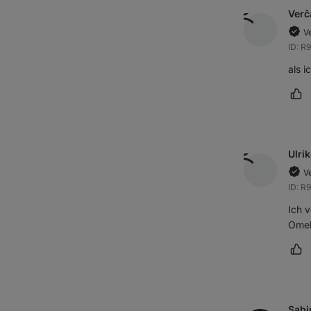
Verč
Ve
ID: R
als 
Rez
Ulri
Ve
ID: 
Ich 
Omel
Rez
Sabi