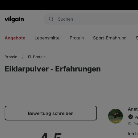
Aktin
Menü
Menü
Menü
Men
öffnen
öffnen
öffnen
öffn
Angebote
Lebensmittel
Protein
Sport-Ernährung
Protein
Ei-Protein
Eiklarpulver - Erfahrungen
Anet
Bewertung schreiben
Ve
ID: 
Ich h