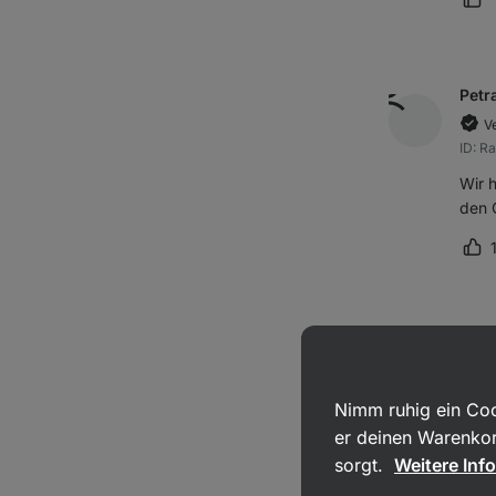
Rez
Petr
Ve
ID: R
Wir 
den 
Re
Domi
Ve
ID: R
Nimm ruhig ein Coo
Ausg
er deinen Warenkor
sorgt.
Weitere Inf
Rez