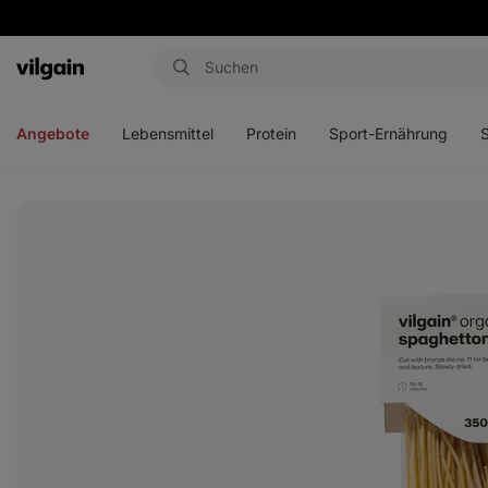
Aktin
Menü
Menü
Menü
Men
öffnen
öffnen
öffnen
öffn
Angebote
Lebensmittel
Protein
Sport-Ernährung