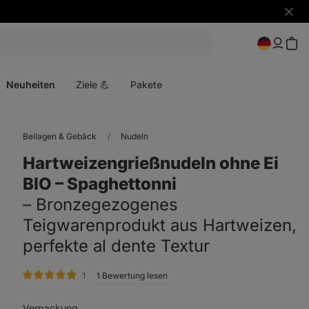
Benac
ausbl
Menü
öffnen
Neuheiten
Ziele 💪
Pakete
Beilagen & Gebäck
Nudeln
Hartweizengrießnudeln ohne Ei
BIO ⁠–⁠ Spaghettonni
⁠–⁠ Bronzegezogenes
Teigwarenprodukt aus Hartweizen,
perfekte al dente Textur
Bewertungen
1
1 Bewertung lesen
Verpackung