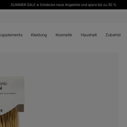
SUMMER SALE ☀️ Entdecke neue Angebote und spare bis zu 30 %
ü
Menü
Menü
Menü
Menü
en
öffnen
öffnen
öffnen
öffnen
Supplements
Kleidung
Kosmetik
Haushalt
Zubehör