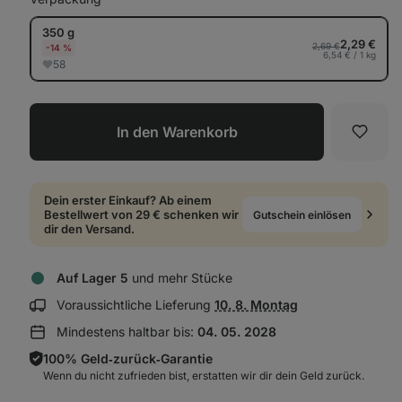
350 g
2,29 €
2,69 €
-14 %
6,54 € / 1 kg
58
In den Warenkorb
Favori
Dein erster Einkauf? Ab einem
Bestellwert von 29 € schenken wir
Gutschein einlösen
dir den Versand.
Auf Lager 5
und mehr Stücke
Lieferinformationen
Voraussichtliche Lieferung
10. 8. Montag
anzeigen:
Mindestens haltbar bis:
04. 05. 2028
100% Geld‑zurück‑Garantie
Wenn du nicht zufrieden bist, erstatten wir dir dein Geld zurück.