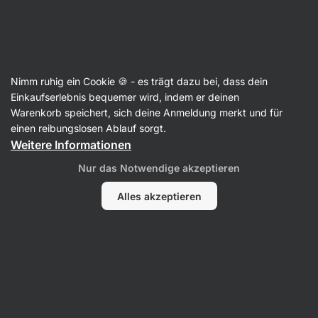
07:26:04
SUMMER SALE ⏰ Letzte Chance: bis zu 30 % sparen
Benachrichtigungen
ausblenden
Aktin
Nimm ruhig ein Cookie 🍪 - es trägt dazu bei, dass dein
Hülsenfrüchte
Einkaufserlebnis bequemer wird, indem er deinen
Warenkorb speichert, sich deine Anmeldung merkt und für
Edamame BIO
⁠–⁠ junge Sojabohnen mit hohem
einen reibungslosen Ablauf sorgt.
Eiweißgehalt, verzehrfertig zubereitet, schnelle
Weitere Informationen
Bereicherung jeder Mahlzeit
Nur das Notwendige akzeptieren
14 Bewertungen lesen
Bewertungen
12
Alles akzeptieren