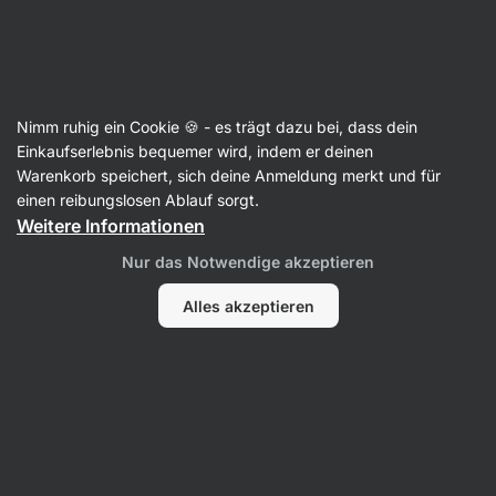
SUMMER SALE ⏰ Letzte Chance: bis zu 30 % sparen
Benachrichtigungen
ausblenden
Aktin
Nimm ruhig ein Cookie 🍪 - es trägt dazu bei, dass dein
Unterstützung der Verdauung
Einkaufserlebnis bequemer wird, indem er deinen
Warenkorb speichert, sich deine Anmeldung merkt und für
Debloat
⁠–⁠ Kombination aus natürlichen Extrakten
einen reibungslosen Ablauf sorgt.
und Enzymen, Aktivkohle trägt zum
Weitere Informationen
Verdauungskomfort bei, Ingwer und Melisse
Nur das Notwendige akzeptieren
unterstützen die normale Verdauung,
Nahrungsergänzungsmittel
Alles akzeptieren
15 Bewertungen lesen
Bewertungen
15