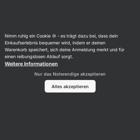
15:52:04
SUMMER SALE ⏰ Letzte Chance: bis zu 30 % sparen
Benachrichtigungen
ausblenden
Aktin
Nimm ruhig ein Cookie 🍪 - es trägt dazu bei, dass dein
Angebotspakete
Einkaufserlebnis bequemer wird, indem er deinen
Warenkorb speichert, sich deine Anmeldung merkt und für
Vilgain Clear Whey Isolate 500 g double pack
einen reibungslosen Ablauf sorgt.
⁠–⁠ zwei Dosen nach deiner Wahl mit
Weitere Informationen
erfrischendem Fruchtgeschmack, gesüßt mit
Nur das Notwendige akzeptieren
Stevia, mit mehr als 84 % Eiweiß
Alles akzeptieren