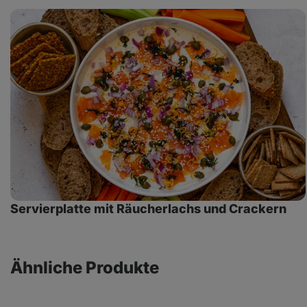
Servierplatte
mit
Räucherlachs
und
Crackern
Servierplatte mit Räucherlachs und Crackern
Ähnliche Produkte