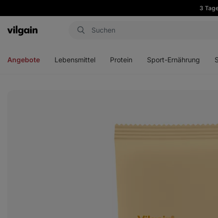
3 Tage
Aktin
Menü
Menü
Menü
Men
öffnen
öffnen
öffnen
öffn
Angebote
Lebensmittel
Protein
Sport-Ernährung