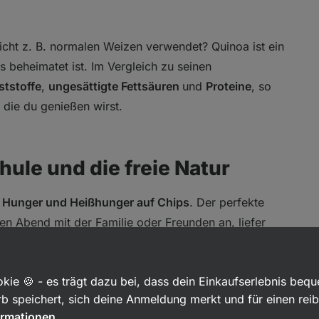
cht z. B. normalen Weizen verwendet? Quinoa ist ein
 beheimatet ist. Im Vergleich zu seinen
ststoffe
,
ungesättigte Fettsäuren
und
Proteine
, so
 die du genießen wirst.
hule und die freie Natur
bt Hunger und Heißhunger auf Chips
. Der perfekte
hen Abend mit der Familie oder Freunden an, liefer
e einfach bei einem guten Film.
kie 🍪 - es trägt dazu bei, dass dein Einkaufserlebnis beq
Punkten:
b speichert, sich deine Anmeldung merkt und für einen rei
ormationen