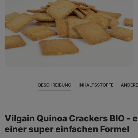
Foto
5
in
der
Galerie
anzeigen
BESCHREIBUNG
INHALTSSTOFFE
ANDERE
Vilgain Quinoa Crackers BIO - 
einer super einfachen Formel