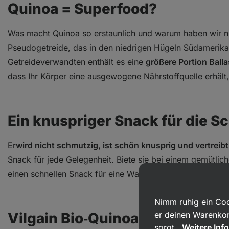
Quinoa = Superfood?
Was macht Quinoa so erstaunlich und warum haben wir ni
Pseudogetreide, das in den niedrigen Hügeln Südamerikas
Getreideverwandten enthält es eine
größere Portion Balla
dass Ihr Körper eine ausgewogene Nährstoffquelle erhält,
Ein knuspriger Snack für die Sc
Er
wird nicht schmutzig, ist schön knusprig und vertrei
Snack für jede Gelegenheit. Biete sie bei einem gemütlic
einen schnellen Snack für eine Wanderung oder snacke si
Nimm ruhig ein Coo
Vilgain Bio‑Quinoa‑Cracker in 
er deinen Warenkor
sorgt.
Weitere Inf