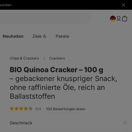
voriten
Benac
ausbl
Menü
öffnen
Neuheiten
Ziele 💪
Pakete
Chips & Crackers
Crackers
BIO Quinoa Cracker ⁠–⁠ 100 g
⁠–⁠ gebackener knuspriger Snack,
ohne raffinierte Öle, reich an
Ballaststoffen
Bewertungen
104
100 Bewertungen lesen
Geschmack
in
Tab