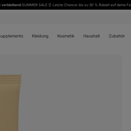
 verbleibend
SUMMER SALE ⏰ Letzte Chance: bis zu 30 % Rabatt auf deine Fa
ü
Menü
Menü
Menü
Menü
en
öffnen
öffnen
öffnen
öffnen
Supplements
Kleidung
Kosmetik
Haushalt
Zubehör