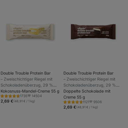
Double Trouble Protein Bar
Double Trouble Protein Bar
⁠–⁠ Zweischichtiger Riegel mit
⁠–⁠ Zweischichtiger Riegel mit
_
Schokoladenüberzug, 29 %
Schokoladenüberzug, 29 %
_
hochwertiges Eiweiß, ohne
Kokosnuss-Mandel-Creme 55 g
hochwertiges Eiweiß, ohne
Doppelte Schokolade mit
14504
1735
Konservierungsstoffe und
Konservierungsstoffe und
Creme 55 g
Bewertung
Favoriten
4.7/5,
2,69 €
(48,91 € / 1 kg)
9506
1121
Farbstoffe
Farbstoffe
Bewertung
Favoriten
1735
4.7/5,
2,69 €
(48,91 € / 1 kg)
Rezensionen
1121
Rezensionen