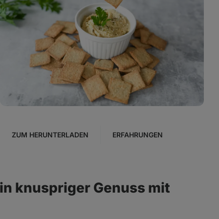
Foto
6
in
der
Galerie
anzeigen
ZUM HERUNTERLADEN
ERFAHRUNGEN
ein knuspriger Genuss mit