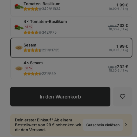
anz
Tomaten-Basilikum
1,99 €
342
1934
19,90 € / 1 kg
4× Tomaten-Basilikum
7,32 €
7,96 €
-8 %
18,30 € / 1 kg
342
75
Sesam
1,99 €
221
1735
19,90 € / 1 kg
4× Sesam
7,32 €
7,96 €
-8 %
18,30 € / 1 kg
221
59
In den Warenkorb
Favori
Dein erster Einkauf? Ab einem
Bestellwert von 29 € schenken wir
Gutschein einlösen
dir den Versand.