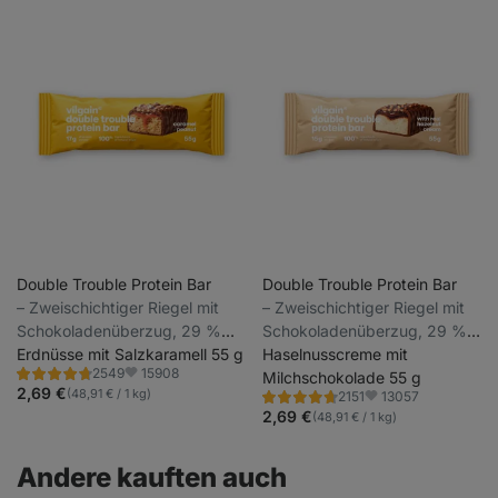
Double Trouble Protein Bar
Double Trouble Protein Bar
⁠–⁠ Zweischichtiger Riegel mit
⁠–⁠ Zweischichtiger Riegel mit
Schokoladenüberzug, 29 %
Schokoladenüberzug, 29 %
hochwertiges Eiweiß, ohne
Erdnüsse mit Salzkaramell 55 g
hochwertiges Eiweiß, ohne
Haselnusscreme mit
15908
2549
Konservierungsstoffe und
Konservierungsstoffe und
Milchschokolade 55 g
Bewertung
Favoriten
4.7/5,
2,69 €
(48,91 € / 1 kg)
13057
2151
Farbstoffe
Farbstoffe
Bewertung
Favoriten
2549
4.7/5,
2,69 €
(48,91 € / 1 kg)
Rezensionen
2151
Rezensionen
Andere kauften auch