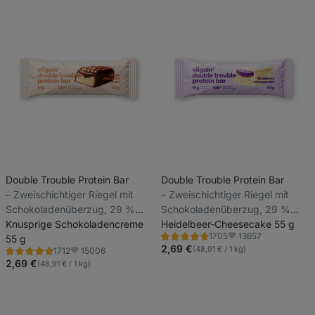
Double Trouble Protein Bar
Double Trouble Protein Bar
⁠–⁠ Zweischichtiger Riegel mit
⁠–⁠ Zweischichtiger Riegel mit
Schokoladenüberzug, 29 %
Schokoladenüberzug, 29 %
hochwertiges Eiweiß, ohne
Knusprige Schokoladencreme
hochwertiges Eiweiß, ohne
Heidelbeer-Cheesecake 55 g
13657
1705
Konservierungsstoffe und
55 g
Konservierungsstoffe und
Bewertung
Favoriten
4.7/5,
2,69 €
(48,91 € / 1 kg)
15006
1712
Farbstoffe
Farbstoffe
Bewertung
Favoriten
1705
4.6/5,
2,69 €
(48,91 € / 1 kg)
Rezensionen
1712
Rezensionen