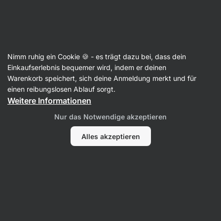
SUMMER SALE ☀️ Entdecke neue Angebote und spare bis zu 30 %
Benachrichtigungen
ausblenden
Aktin
Nimm ruhig ein Cookie 🍪 - es trägt dazu bei, dass dein
Proteine zum Kochen
Einkaufserlebnis bequemer wird, indem er deinen
Warenkorb speichert, sich deine Anmeldung merkt und für
Backprotein mit 81 % Eiweißanteil
⁠–⁠ eine
einen reibungslosen Ablauf sorgt.
Mischung aus Milchproteinen für perfekte
Weitere Informationen
Ergebnisse beim Kochen und Backen
Nur das Notwendige akzeptieren
27 Bewertungen lesen
Bewertungen
28
Alles akzeptieren