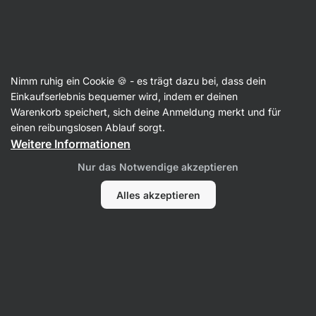
15:03:44
SUMMER SALE ⏰ Letzte Chance: bis zu 30 % sparen
Benachrichtigungen
ausblenden
Aktin
Nimm ruhig ein Cookie 🍪 - es trägt dazu bei, dass dein
Öl-Sprays
Einkaufserlebnis bequemer wird, indem er deinen
Warenkorb speichert, sich deine Anmeldung merkt und für
BIO Avocadoöl-Spray
⁠–⁠ Premium-Öl für die
einen reibungslosen Ablauf sorgt.
kalte und warme Küche, mit praktischem
Weitere Informationen
Spender, aus Hass und Fuerte Avocados aus
Nur das Notwendige akzeptieren
Kenia
Alles akzeptieren
34 Bewertungen lesen
Bewertungen
38