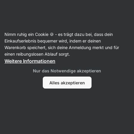
Aktin
Gewürze
Nimm ruhig ein Cookie 🍪 - es trägt dazu bei, dass dein
Vanille
Einkaufserlebnis bequemer wird, indem er deinen
Warenkorb speichert, sich deine Anmeldung merkt und für
einen reibungslosen Ablauf sorgt.
Weitere Informationen
Filter
Nur das Notwendige akzeptieren
Produkte:
2
Sortierung
:
Standard
Alles akzeptieren