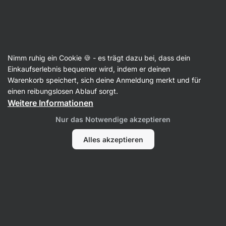
Aktin
Nimm ruhig ein Cookie 🍪 - es trägt dazu bei, dass dein
Einkaufserlebnis bequemer wird, indem er deinen
Laura Bergner
Warenkorb speichert, sich deine Anmeldung merkt und für
einen reibungslosen Ablauf sorgt.
Weitere Informationen
Alle
Beliebte Produkte
Nur das Notwendige akzeptieren
Alles akzeptieren
Beliebte Produkte