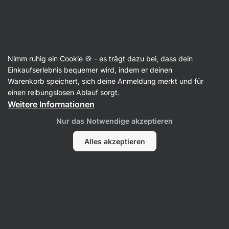
Aktin
Proteinwoche
Nimm ruhig ein Cookie 🍪 - es trägt dazu bei, dass dein
Einkaufserlebnis bequemer wird, indem er deinen
Warenkorb speichert, sich deine Anmeldung merkt und für
Filter
einen reibungslosen Ablauf sorgt.
Weitere Informationen
Produkte:
0
Sortierung
:
Standard
Nur das Notwendige akzeptieren
Alles akzeptieren
Wir haben hier keine Produkte gefunden
Das Produkt ist ausverkauft. Für mehr Informationen
kontaktiere bitte den Kundenservice.