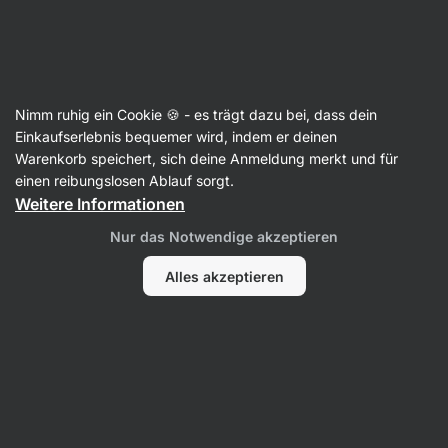
Aktin
Kohlenhydratarm
Nimm ruhig ein Cookie 🍪 - es trägt dazu bei, dass dein
Einkaufserlebnis bequemer wird, indem er deinen
Warenkorb speichert, sich deine Anmeldung merkt und für
Filter
1
einen reibungslosen Ablauf sorgt.
Weitere Informationen
Bujonka
Alle Filter löschen
Nur das Notwendige akzeptieren
Produkte:
0
Sortierung
:
Standard
Alles akzeptieren
Wir haben hier keine Produkte gefunden
Keines der Produkte entspricht den ausgewählten Filtern.
Versuche, die Filter zurückzusetzen und alle Produkte
anzuzeigen.