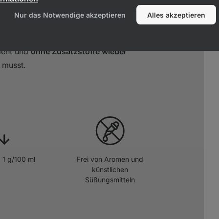
Nur das Notwendige akzeptieren
Alles akzeptieren
 Antwort auf Vilgain Protein Milkshake,
s Getränk
, das praktisch ist, wenn du
zient und
ohne Zusatzstoffe wieder
musst.
 1 g/100 ml
Frei von Aromen und
künstlichen
Süßungsmitteln