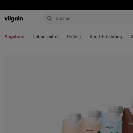
Aktin
Menü
Menü
Menü
Men
öffnen
öffnen
öffnen
öffn
Angebote
Lebensmittel
Protein
Sport-Ernährung