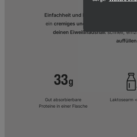
Einfachheit und Kraft
. Das ist die kurze
ein
cremiges und geschmacksintensive
deinen Eiweißhaushalt
schnell, effi
auffüllen
Gut absorbierbare
Laktosearm <
Proteine in einer Flasche