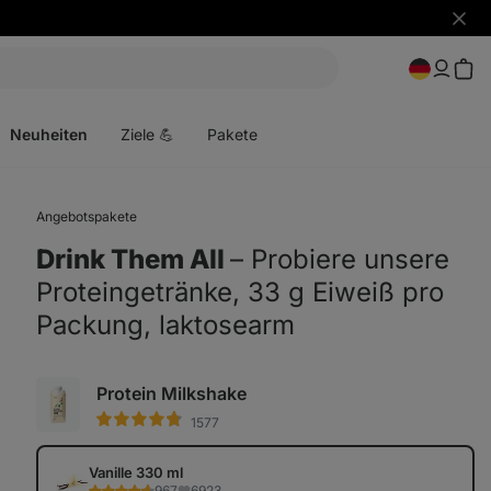
Benac
ausbl
Menü
öffnen
Neuheiten
Ziele 💪
Pakete
Angebotspakete
Drink Them All
⁠–⁠ Probiere unsere
Proteingetränke, 33 g Eiweiß pro
Packung, laktosearm
Protein Milkshake
1577
Vanille 330 ml
967
6923