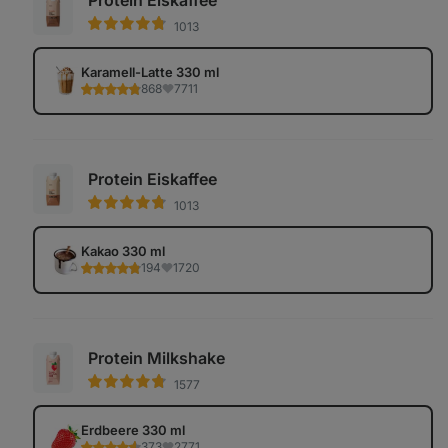
Protein Eiskaffee
1013
Karamell-Latte 330 ml
868
7711
Protein Eiskaffee
1013
Kakao 330 ml
194
1720
Protein Milkshake
1577
Erdbeere 330 ml
373
2771