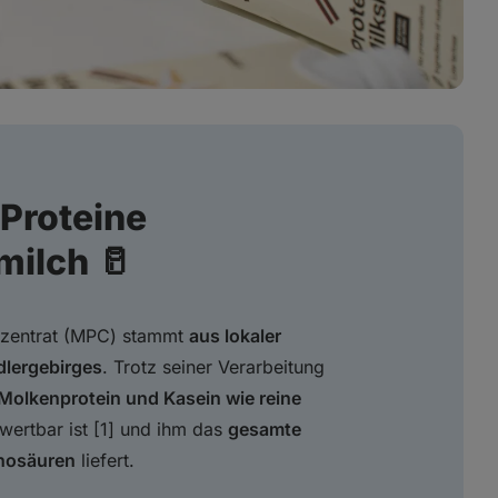
Proteine
milch 🥛
onzentrat (MPC) stammt
aus lokaler
dlergebirges
. Trotz seiner Verarbeitung
 Molkenprotein und Kasein wie reine
wertbar ist [1] und ihm das
gesamte
nosäuren
liefert.