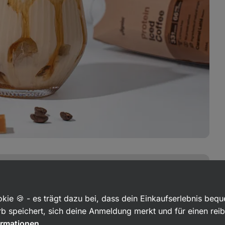
cher Milkshake
kie 🍪 - es trägt dazu bei, dass dein Einkaufserlebnis beq
b speichert, sich deine Anmeldung merkt und für einen rei
 drink ✅
ormationen