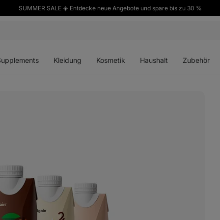
SUMMER SALE ☀️ Entdecke neue Angebote und spare bis zu 30 %
ü
Menü
Menü
Menü
Menü
en
öffnen
öffnen
öffnen
öffnen
Supplements
Kleidung
Kosmetik
Haushalt
Zubehör