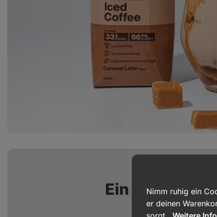
Ein proteinrei
Nimm ruhig ein Coo
er deinen Warenkor
ready to
sorgt.
Weitere Inf