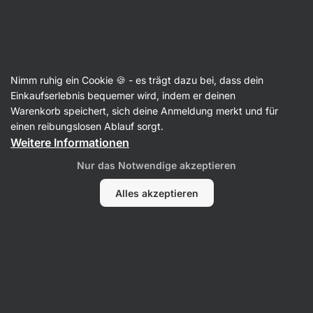
Aktin
Artikel
Nimm ruhig ein Cookie 🍪 - es trägt dazu bei, dass dein
Was macht Alkohol mit dem
Einkaufserlebnis bequemer wird, indem er deinen
Warenkorb speichert, sich deine Anmeldung merkt und für
Körper?
einen reibungslosen Ablauf sorgt.
Weitere Informationen
Bc. Karolína Šimečková
30. 01. 2025
Verifiziert von
PhDr. Barbora Matějčková
Nur das Notwendige akzeptieren
Teilen
Kommentare
5
7
Alles akzeptieren