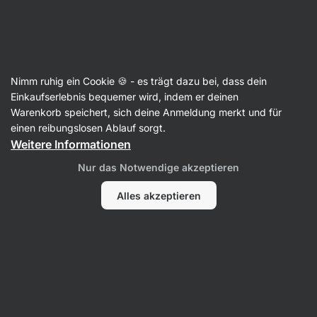
33:49:26
SUMMER SALE ⏰ Letzte Chance: bis zu 30 % sparen
Benachrichtigungen
ausblenden
Aktin
Nimm ruhig ein Cookie 🍪 - es trägt dazu bei, dass dein
Schokonüsse
Einkaufserlebnis bequemer wird, indem er deinen
Warenkorb speichert, sich deine Anmeldung merkt und für
Cashews in Schokolade
⁠–⁠ von Hand geerntete
einen reibungslosen Ablauf sorgt.
Cashewkerne, überzogen mit einer ehrlichen
Weitere Informationen
Schicht Schokolade, ohne Überzugsmittel, in
Nur das Notwendige akzeptieren
kleinen Chargen hergestellt für maximale
Frische
Alles akzeptieren
11 Bewertungen lesen
Bewertungen
11