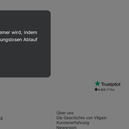
uemer wird, indem
bungslosen Ablauf
4.6/5
(713x)
Über uns
ng
Die Geschichte von Vilgain
Kundenerfahrung
Newsroom