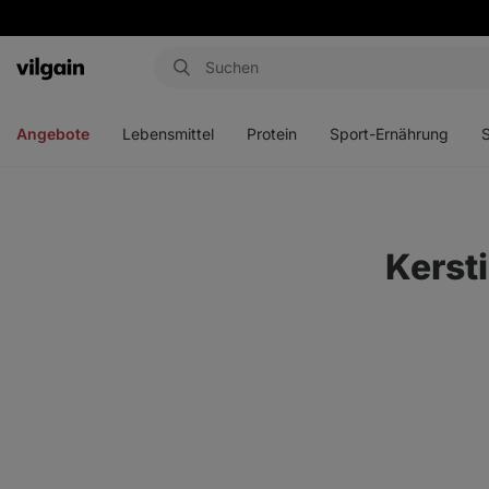
Aktin
Menü
Menü
Menü
Men
öffnen
öffnen
öffnen
öffn
Angebote
Lebensmittel
Protein
Sport-Ernährung
Kerst