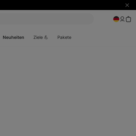
Benac
ausbl
Menü
öffnen
Neuheiten
Ziele 💪
Pakete