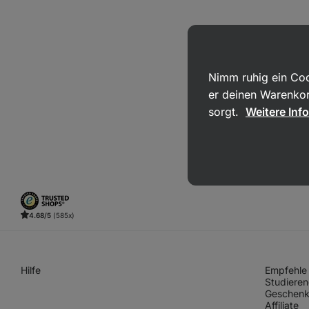
Nimm ruhig ein Coo
er deinen Warenkor
sorgt.
Weitere Inf
4.68/5
(585x)
Hilfe
Empfehle 
Studieren
Geschenk
Affiliate