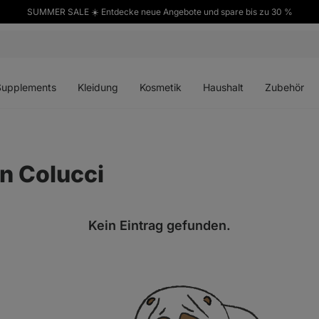
SUMMER SALE ☀️ Entdecke neue Angebote und spare bis zu 30 %
ü
Menü
Menü
Menü
Menü
en
öffnen
öffnen
öffnen
öffnen
Supplements
Kleidung
Kosmetik
Haushalt
Zubehör
in Colucci
Kein Eintrag gefunden.