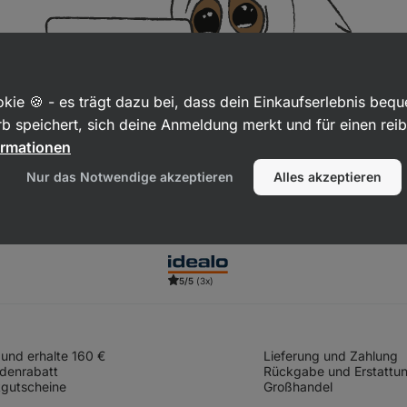
kie 🍪 - es trägt dazu bei, dass dein Einkaufserlebnis beq
b speichert, sich deine Anmeldung merkt und für einen rei
ormationen
Nur das Notwendige akzeptieren
Alles akzeptieren
5/5
(3x)
und erhalte 160 €
Lieferung und Zahlung
denrabatt
Rückgabe und Erstattu
gutscheine
Großhandel