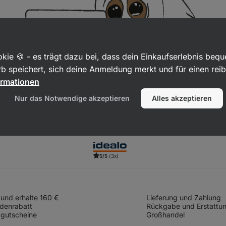
kie 🍪 - es trägt dazu bei, dass dein Einkaufserlebnis beq
b speichert, sich deine Anmeldung merkt und für einen rei
ormationen
Nur das Notwendige akzeptieren
Alles akzeptieren
5/5
(3x)
und erhalte 160 €
Lieferung und Zahlung
denrabatt
Rückgabe und Erstattu
gutscheine
Großhandel