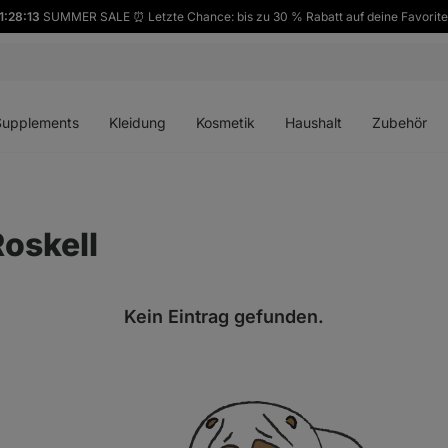
1:28:12
SUMMER SALE ⏰ Letzte Chance: bis zu 30 % Rabatt auf deine Favorite
ü
Menü
Menü
Menü
Menü
en
öffnen
öffnen
öffnen
öffnen
Supplements
Kleidung
Kosmetik
Haushalt
Zubehör
Roskell
Kein Eintrag gefunden.