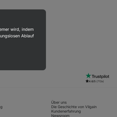
uemer wird, indem
bungslosen Ablauf
4.6/5
(713x)
Über uns
ng
Die Geschichte von Vilgain
Kundenerfahrung
Newsroom