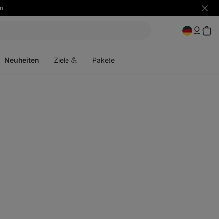
n
Benac
ausbl
Menü
öffnen
Neuheiten
Ziele 💪
Pakete