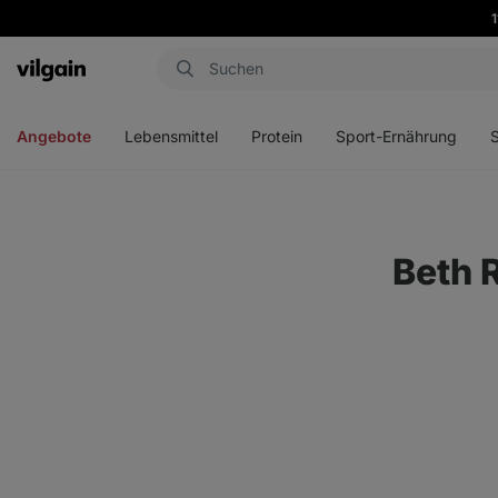
1
Aktin
Menü
Menü
Menü
Men
öffnen
öffnen
öffnen
öffn
Angebote
Lebensmittel
Protein
Sport-Ernährung
Beth 