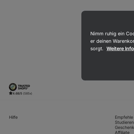
Nimm ruhig ein Coo
er deinen Warenkor
sorgt.
Weitere Inf
4.68/5
(585x)
Hilfe
Empfehle 
Studieren
Geschenk
Affiliate