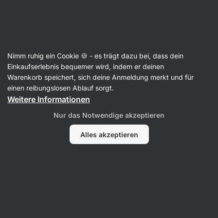
08:16:47
SUMMER SALE ⏰ Letzte Chance: bis zu 30 % sparen
Benachrichtigungen
ausblenden
Aktin
Nimm ruhig ein Cookie 🍪 - es trägt dazu bei, dass dein
Einkaufserlebnis bequemer wird, indem er deinen
Warenkorb speichert, sich deine Anmeldung merkt und für
Produkt nicht mehr verfügbar
einen reibungslosen Ablauf sorgt.
Zero Topping
Weitere Informationen
Nur das Notwendige akzeptieren
Alles akzeptieren
Beliebte Alternativen