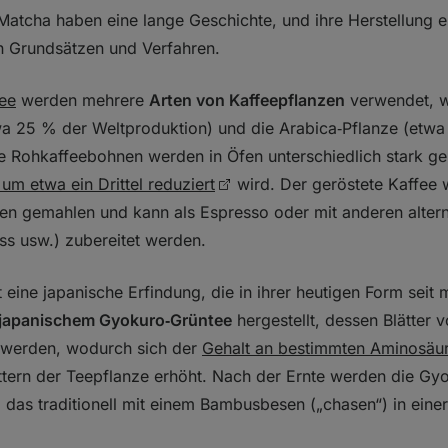
Matcha haben eine lange Geschichte, und ihre Herstellung e
en Grundsätzen und Verfahren.
ee
werden mehrere
Arten von Kaffeepflanzen
verwendet, w
wa 25 % der Weltproduktion) und die Arabica‑Pflanze (etw
ie Rohkaffeebohnen werden in Öfen unterschiedlich stark g
um etwa ein Drittel reduziert
wird. Der geröstete Kaffee 
en gemahlen und kann als Espresso oder mit anderen alter
ss usw.) zubereitet werden.
t eine japanische Erfindung, die in ihrer heutigen Form seit
japanischem Gyokuro‑Grüntee
hergestellt, dessen Blätter v
 werden, wodurch sich der
Gehalt an bestimmten Aminosäur
ttern der Teepflanze erhöht. Nach der Ernte werden die Gyo
, das traditionell mit einem Bambusbesen („chasen“) in einer