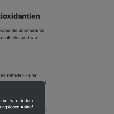
tioxidantien
 wobei die
Sommerernte
ha enthalten und wie
gen enthalten –
eine
 Gramm Matcha‑Tee etwa
stellt). Im Allgemeinen
r eine andere Substanz
uemer wird, indem
halten ist. Bei einer
bungslosen Ablauf
g Koffein zugeführt, was