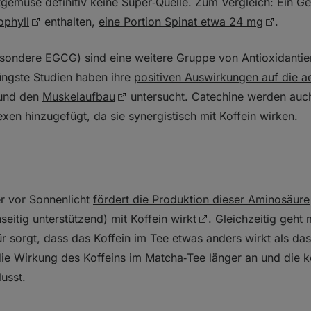
ttgemüse definitiv keine Super‑Quelle. Zum Vergleich: Ein 
ophyll
enthalten,
eine Portion Spinat etwa 24 mg
.
sondere EGCG) sind eine weitere Gruppe von Antioxidantie
Jüngste Studien haben ihre
positiven Auswirkungen auf die a
und den
Muskelaufbau
untersucht. Catechine werden auch
exen
hinzugefügt, da sie synergistisch mit Koffein wirken.
er vor Sonnenlicht
fördert die Produktion dieser Aminosäure
seitig unterstützend) mit Koffein wirkt
. Gleichzeitig geht
ür sorgt, dass das Koffein im Tee etwas anders wirkt als das
die Wirkung des Koffeins im Matcha‑Tee länger an und die k
usst.