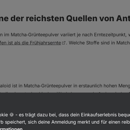
ne der reichsten Quellen von An
n im Matcha‑Grünteepulver variiert je nach Erntezeitpunkt,
fen ist als die Frühjahrsernte
. Welche Stoffe sind in Matc
aloid ist in Matcha‑Grünteepulver in erstaunlich hohen Men
Studie eines tschechischen Workshops ergab
, dass jedes
 (bei älteren Tees wurde ein geringerer Koffeingehalt festge
epulver enthaltene Koffein (das früher fälschlicherweise fü
kie 🍪 - es trägt dazu bei, dass dein Einkaufserlebnis beq
rde) chemisch identisch mit dem Koffein, das im Kaffee ent
b speichert, sich deine Anmeldung merkt und für einen rei
 2 g Matcha‑Tee pro Getränk werden dem Körper etwa 60 m
ormationen