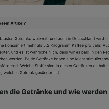
iesem Artikel?
tränke und wie werden sie hergestellt?
iebtesten Getränke weltweit, und auch in Deutschland wird e
reichsten Quellen von Antioxidantien
che konsumiert mehr als 5,2 Kilogramm Kaffee pro Jahr. A
ebter, und es ist wahrscheinlich, dass wir es bald in den Re
ehen werden. Beide Getränke haben eine leicht stimulieren
sfördernd. Welche Stoffe sind in diesen Getränken enthalten
Matcha Tee
, welches Getränk gesünder ist?
es definitiv nicht nur um Koffein
 die Getränke und wie werden 
ter Kaffee
 gesünder?
on einnehmen?