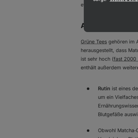
etwas weniger ist als im
Antioxidantien
Grüne Tees
gehören im Al
herausgestellt, dass Mat
ist sehr hoch (
fast 2000 
enthält außerdem weitere
Rutin
ist eines 
um ein Vielfaches
Ernährungswissens
Blutgefäße auswi
Obwohl Matcha‑G