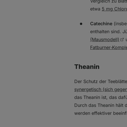
Vergleich zu Bla
etwa
5 mg Chlor
Catechine
(insbe
enthalten sind. 
(Mausmodell)
Fatburner‑Kompl
Theanin
Der Schutz der Teeblätt
synergetisch (sich gegen
das Theanin ist, das daf
Durch das Theanin hält 
werden effektiver beeinfl