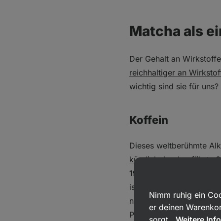
Matcha als ei
Der Gehalt an Wirkstoffe
reichhaltiger an Wirkstof
wichtig sind sie für uns?
Koffein
Dieses weltberühmte Alk
kürzlich durchgeführte 
19–44 mg Koffein
enthält
ist das im Matcha‑Grünte
Nimm ruhig ein Coo
namens Thein gehalten wu
er deinen Warenkor
Portion von weniger als
sorgt.
Weitere Inf