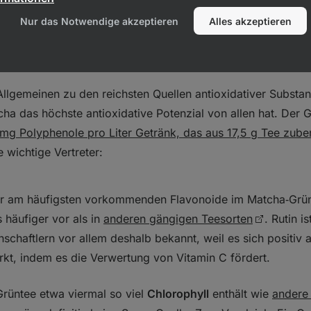
 Espresso.
Nur das Notwendige akzeptieren
Alles akzeptieren
lgemeinen zu den reichsten Quellen antioxidativer Substan
cha das höchste antioxidative Potenzial von allen hat. Der 
mg Polyphenole pro Liter Getränk, das aus 17,5 g Tee zuber
 wichtige Vertreter:
der am häufigsten vorkommenden Flavonoide im Matcha‑Grü
 häufiger vor als in
anderen gängigen Teesorten
. Rutin is
chaftlern vor allem deshalb bekannt, weil es sich positiv 
rkt, indem es die Verwertung von Vitamin C fördert.
rüntee etwa viermal so viel
Chlorophyll
enthält wie
andere