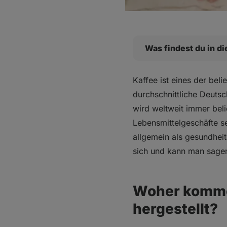
Was findest du in d
Woher kommen die Ge
Kaffee ist eines der bel
Matcha als eine der 
durchschnittliche Deuts
Koffein
wird weltweit immer beli
Antioxidantien
Lebensmittelgeschäfte s
Theanin
allgemein als gesundheit
BIO ⁠Japanischer 
sich und kann man sagen
Auch bei Kaffee geht 
Koffein
Antioxidantien
Woher kommen
BIO Frisch geröste
hergestellt?
Welches Getränk ist
Was sollte man dav