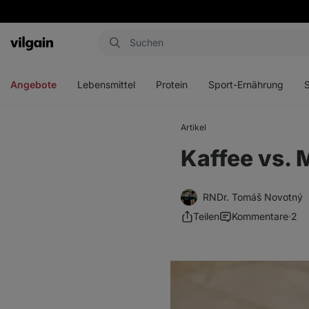
Aktin
Menü
Menü
Menü
Men
öffnen
öffnen
öffnen
öffn
Angebote
Lebensmittel
Protein
Sport-Ernährung
Artikel
Kaffee vs. 
RNDr. Tomáš Novotný
Teilen
Kommentare
2