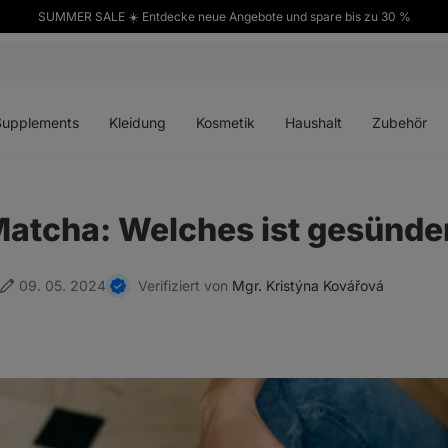
SUMMER SALE ☀️ Entdecke neue Angebote und spare bis zu 30 %
ü
Menü
Menü
Menü
Menü
en
öffnen
öffnen
öffnen
öffnen
Supplements
Kleidung
Kosmetik
Haushalt
Zubehör
Matcha: Welches ist gesünde
09. 05. 2024
Verifiziert von
Mgr. Kristýna Kovářová