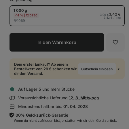
1 000 g
3,42 €
3,99 €
-14 %
|
12:01:19
3,42 € / 1 kg
1069
In den Warenkorb
Favori
Dein erster Einkauf? Ab einem
Bestellwert von 29 € schenken wir
Gutschein einlösen
dir den Versand.
Auf Lager 5
und mehr Stücke
Lieferinformationen
Voraussichtliche Lieferung
12. 8. Mittwoch
anzeigen:
Mindestens haltbar bis:
01. 04. 2028
100% Geld‑zurück‑Garantie
Wenn du nicht zufrieden bist, erstatten wir dir dein Geld zurück.