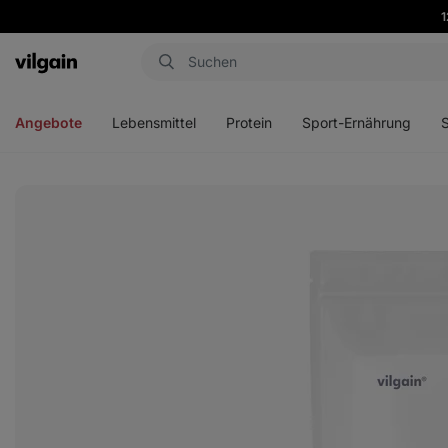
1
Aktin
Menü
Menü
Menü
Men
öffnen
öffnen
öffnen
öffn
Angebote
Lebensmittel
Protein
Sport-Ernährung