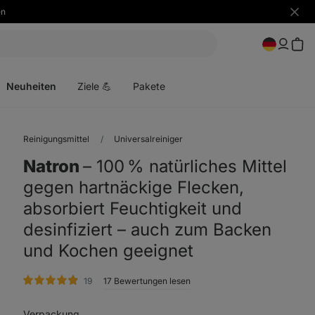
en
Benac
ausbl
Menü
öffnen
Neuheiten
Ziele 💪
Pakete
Reinigungsmittel
Universalreiniger
Natron
⁠–⁠ 100 % natürliches Mittel
gegen hartnäckige Flecken,
absorbiert Feuchtigkeit und
desinfiziert – auch zum Backen
und Kochen geeignet
Bewertungen
19
17 Bewertungen lesen
Verpackung