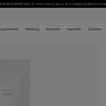
2:01:19
SUMMER SALE ⏰ Letzte Chance: bis zu 30 % Rabatt auf deine Favorit
ü
Menü
Menü
Menü
Menü
en
öffnen
öffnen
öffnen
öffnen
Supplements
Kleidung
Kosmetik
Haushalt
Zubehör