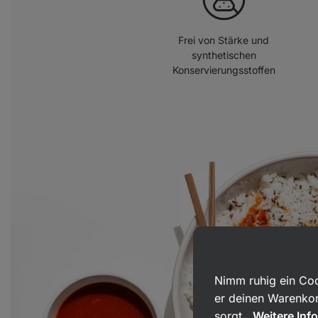
Frei von Stärke und
synthetischen
Konservierungsstoffen
Nimm ruhig ein Coo
er deinen Warenkor
sorgt.
Weitere Inf