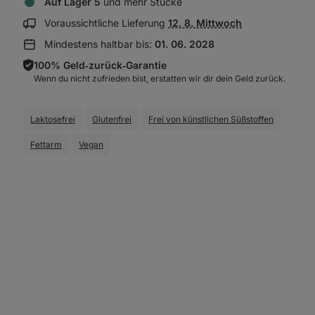
Auf Lager 5
und mehr Stücke
Lieferinformationen
Voraussichtliche Lieferung
12. 8. Mittwoch
anzeigen:
Mindestens haltbar bis:
01. 06. 2028
100% Geld‑zurück‑Garantie
Wenn du nicht zufrieden bist, erstatten wir dir dein Geld zurück.
Laktosefrei
Glutenfrei
Frei von künstlichen Süßstoffen
Fettarm
Vegan