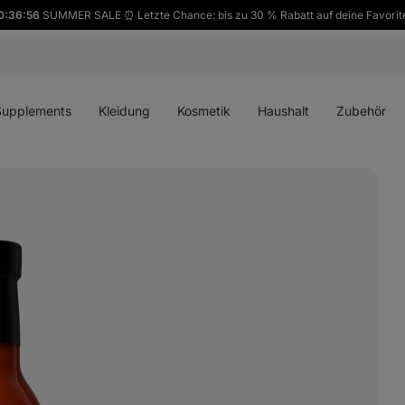
0:36:55
SUMMER SALE ⏰ Letzte Chance: bis zu 30 % Rabatt auf deine Favorit
ü
Menü
Menü
Menü
Menü
en
öffnen
öffnen
öffnen
öffnen
Supplements
Kleidung
Kosmetik
Haushalt
Zubehör