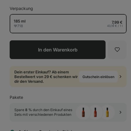
Verpackung
185 ml
7,99 €
718
43,19 € / 1 l
In den Warenkorb
Favori
Dein erster Einkauf? Ab einem
Bestellwert von 29 € schenken wir
Gutschein einlösen
dir den Versand.
Pakete
Spare 
8 %
 durch den Einkauf eines 
Sets mit verschiedenen Produkten