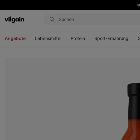
4
Aktin
Menü
Menü
Menü
Men
öffnen
öffnen
öffnen
öffn
Angebote
Lebensmittel
Protein
Sport-Ernährung