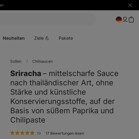
en
Benac
ausbl
Menü
öffnen
Neuheiten
Ziele 💪
Pakete
Soßen
Chilisaucen
Sriracha
⁠–⁠ mittelscharfe Sauce
nach thailändischer Art, ohne
Stärke und künstliche
Konservierungsstoffe, auf der
Basis von süßem Paprika und
Chilipaste
Bewertungen
19
17 Bewertungen lesen