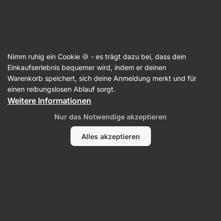
SUMMER SALE ⏰ Letzte Chance: bis zu 30 % sparen
Benachrichtigungen
ausblenden
Aktin
Nimm ruhig ein Cookie 🍪 - es trägt dazu bei, dass dein
Öl-Sprays
Einkaufserlebnis bequemer wird, indem er deinen
Warenkorb speichert, sich deine Anmeldung merkt und für
Extra natives Olivenöl im Spray
⁠–⁠ kaltgepresst,
einen reibungslosen Ablauf sorgt.
aus spanischen Oliven, mit einem feinen Hauch
Weitere Informationen
von Chili oder Kräutern, ideal vor allem für die
Nur das Notwendige akzeptieren
kalte Küche
Alles akzeptieren
16 Bewertungen lesen
Bewertungen
16