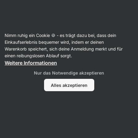
SUMMER SALE ☀️ Entdecke neue Angebote und spare bis zu 30 %
Benachrichtigungen
ausblenden
Aktin
Nimm ruhig ein Cookie 🍪 - es trägt dazu bei, dass dein
Chips
Einkaufserlebnis bequemer wird, indem er deinen
Warenkorb speichert, sich deine Anmeldung merkt und für
BIO Chips ⁠–⁠ 100 g
⁠–⁠ Knusprige, geriffelte
einen reibungslosen Ablauf sorgt.
Kartoffelchips, sanft in hochwertigem Olivenöl
Weitere Informationen
gebraten, aus spanischen Kartoffeln
Nur das Notwendige akzeptieren
76 Bewertungen lesen
Bewertungen
87
Alles akzeptieren