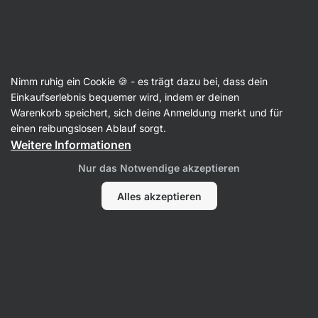
Aktin
Bouillons und Brühen
Nimm ruhig ein Cookie 🍪 - es trägt dazu bei, dass dein
Rinderbouillons und Brühen
Einkaufserlebnis bequemer wird, indem er deinen
Warenkorb speichert, sich deine Anmeldung merkt und für
einen reibungslosen Ablauf sorgt.
Weitere Informationen
Filter
Nur das Notwendige akzeptieren
Produkte:
5
Sortierung
:
Standard
Alles akzeptieren