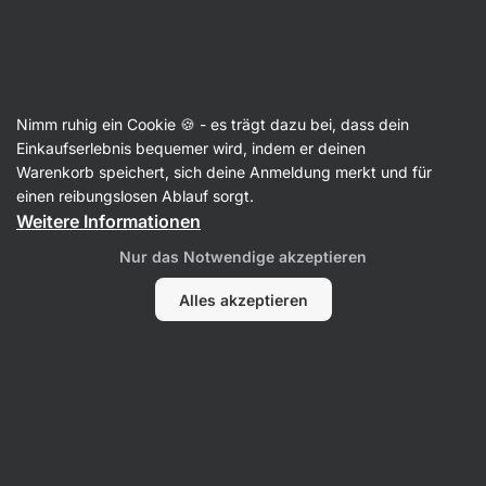
33:22:35
SUMMER SALE ⏰ Letzte Chance: bis zu 30 % sparen
Benachrichtigungen
ausblenden
Aktin
Nimm ruhig ein Cookie 🍪 - es trägt dazu bei, dass dein
Rinderbouillons und Brühen
Einkaufserlebnis bequemer wird, indem er deinen
Warenkorb speichert, sich deine Anmeldung merkt und für
Grass-Fed Rinderbrühe
⁠–⁠ Rinderbrühe aus
einen reibungslosen Ablauf sorgt.
Grass‑Fed‑Fleisch, ohne Geschmacksverstärker,
Weitere Informationen
in einer Dose, die vor Oxidation schützt
Nur das Notwendige akzeptieren
5 Bewertungen lesen
Bewertungen
5
Alles akzeptieren