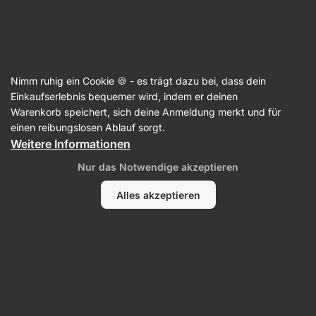
3 Tage verbleibend
SUMMER SALE ⏰ Letzte Chance: bis zu 30 %
Benachrichtigungen
sparen
ausblenden
Aktin
Nimm ruhig ein Cookie 🍪 - es trägt dazu bei, dass dein
Einkaufserlebnis bequemer wird, indem er deinen
Accessoires
Warenkorb speichert, sich deine Anmeldung merkt und für
einen reibungslosen Ablauf sorgt.
Shopping Tote Bag ⁠–⁠ Natural white
⁠–⁠ 100%
Weitere Informationen
Baumwolltasche, stylisches Design, kleine
Innentasche, Trennfach für Laptop,
Nur das Notwendige akzeptieren
Schlüsselanhänger
Alles akzeptieren
10 Bewertungen lesen
Bewertungen
10