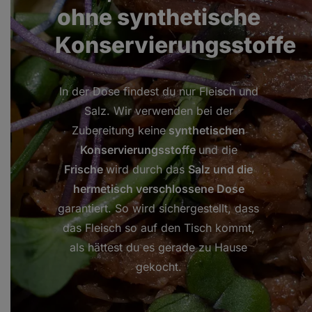
ohne synthetische
Konservierungsstoffe
In der Dose findest du nur Fleisch und
Salz. Wir verwenden bei der
Zubereitung keine
synthetischen
Konservierungsstoffe
und die
Frische
wird durch das
Salz und die
hermetisch verschlossene Dose
garantiert. So wird sichergestellt, dass
das Fleisch so auf den Tisch kommt,
als hättest du es gerade zu Hause
gekocht.