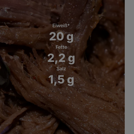
Eiweiß*
20
g
Fette
2,2
g
Salz
1,5
g