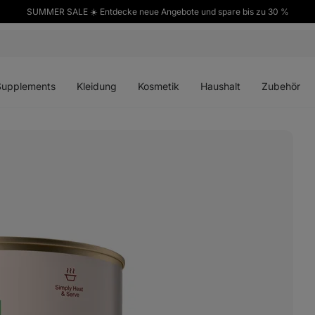
SUMMER SALE ☀️ Entdecke neue Angebote und spare bis zu 30 %
ü
Menü
Menü
Menü
Menü
en
öffnen
öffnen
öffnen
öffnen
Supplements
Kleidung
Kosmetik
Haushalt
Zubehör