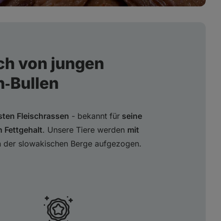
ch von jungen
n‑Bullen
sten Fleischrassen
- bekannt für
seine
n Fettgehalt
. Unsere Tiere werden
mit
n der slowakischen Berge aufgezogen.