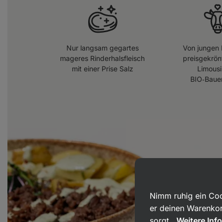
Nur langsam gegartes
Von jungen 
mageres Rinderhalsfleisch
preisgekrön
mit einer Prise Salz
Limousi
BIO‑Baue
Nimm ruhig ein Coo
er deinen Warenkor
sorgt.
Weitere Inf