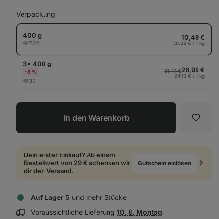
Verpackung
in
Tab
anz
400 g
10,49 €
722
26,23 € / 1 kg
3× 400 g
28,95 €
31,47 €
-8 %
24,13 € / 1 kg
32
In den Warenkorb
Favori
Dein erster Einkauf? Ab einem
Bestellwert von 29 € schenken wir
Gutschein einlösen
dir den Versand.
Auf Lager 5
und mehr Stücke
Lieferinformationen
Voraussichtliche Lieferung
10. 8. Montag