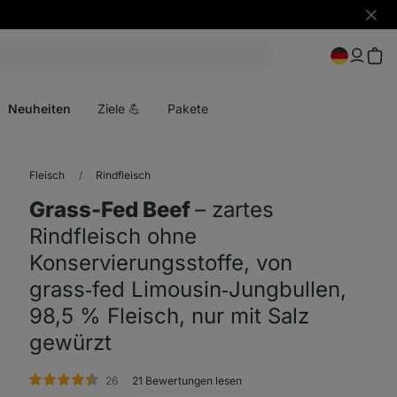
Benac
ausbl
Menü
öffnen
Neuheiten
Ziele 💪
Pakete
Fleisch
Rindfleisch
Grass-Fed Beef
⁠–⁠ zartes
Rindfleisch ohne
Konservierungsstoffe, von
grass‑fed Limousin‑Jungbullen,
98,5 % Fleisch, nur mit Salz
gewürzt
Bewertungen
26
21 Bewertungen lesen