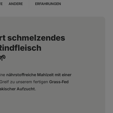
FE
ANDERE
ERFAHRUNGEN
art schmelzendes
Rindfleisch
🌱
eine
nährstoffreiche Mahlzeit mit einer
reif zu unserem fertigen
Grass‑Fed
akischer Aufzucht
.