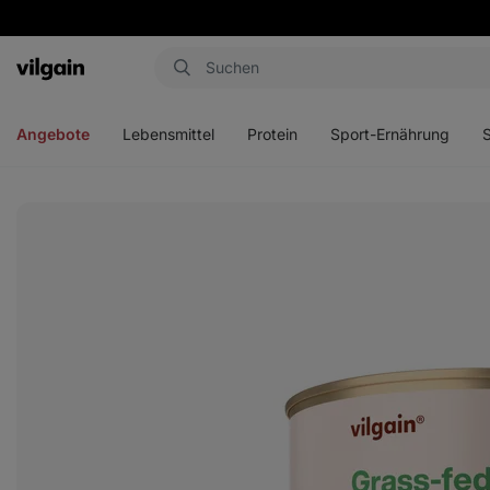
Aktin
Menü
Menü
Menü
Men
öffnen
öffnen
öffnen
öffn
Angebote
Lebensmittel
Protein
Sport-Ernährung