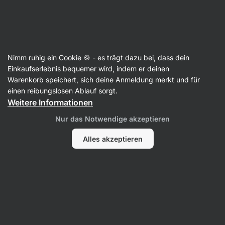
SUMMER SALE ☀️ Entdecke neue Angebote und spare bis zu 30 %
Benachrichtigungen
ausblenden
Aktin
Nimm ruhig ein Cookie 🍪 - es trägt dazu bei, dass dein
Maca
Einkaufserlebnis bequemer wird, indem er deinen
Warenkorb speichert, sich deine Anmeldung merkt und für
Black Maca
⁠–⁠ natürlicher Extrakt aus
einen reibungslosen Ablauf sorgt.
schwarzem Maca, unterstützt die Libido und
Weitere Informationen
trägt zur Erhaltung der körperlichen und
Nur das Notwendige akzeptieren
geistigen Gesundheit bei,
Nahrungsergänzungsmittel
Alles akzeptieren
13 Bewertungen lesen
Bewertungen
14