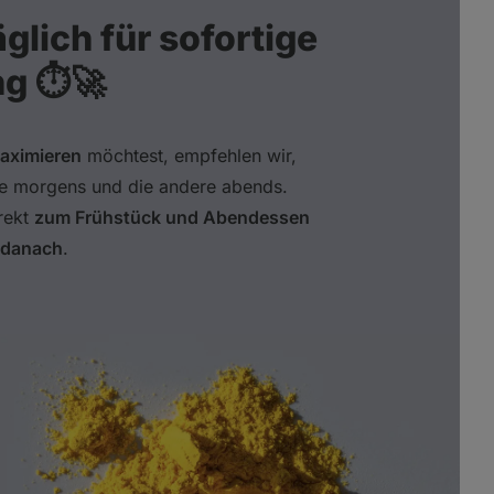
äglich für sofortige
g ⏱️🚀
aximieren
möchtest, empfehlen wir,
ne morgens und die andere abends.
rekt
zum Frühstück und Abendessen
 danach
.