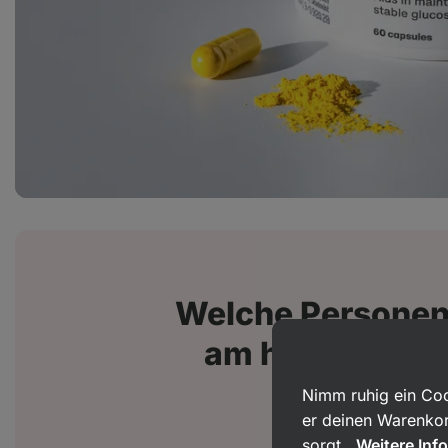
Welche Persone
am häufigsten 
Nimm ruhig ein Coo
er deinen Warenkor
sorgt.
Weitere Inf