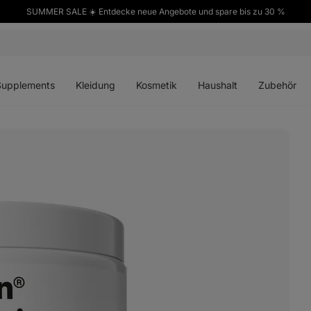
SUMMER SALE ☀️ Entdecke neue Angebote und spare bis zu 30 %
ü
Menü
Menü
Menü
Menü
en
öffnen
öffnen
öffnen
öffnen
Supplements
Kleidung
Kosmetik
Haushalt
Zubehör