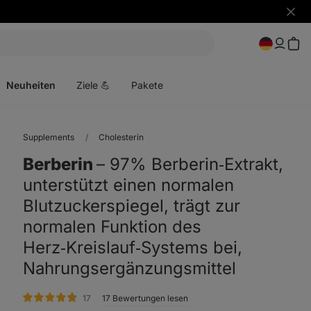
Benac
ausbl
Menü
öffnen
Neuheiten
Ziele 💪
Pakete
Supplements
Cholesterin
Berberin
⁠–⁠ 97% Berberin‑Extrakt,
unterstützt einen normalen
Blutzuckerspiegel, trägt zur
normalen Funktion des
Herz‑Kreislauf‑Systems bei,
Nahrungsergänzungsmittel
Bewertungen
17
17 Bewertungen lesen