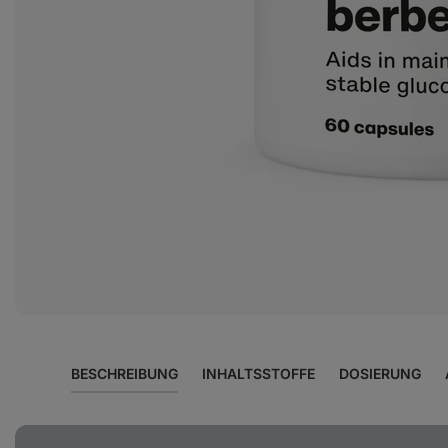
Foto
1
in
der
Galerie
anzeigen
BESCHREIBUNG
INHALTSSTOFFE
DOSIERUNG