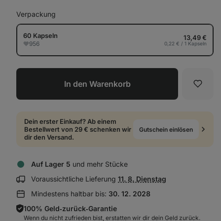
Verpackung
60 Kapseln
13,49 €
956
0,22 € / 1 Kapseln
In den Warenkorb
Favori
Dein erster Einkauf? Ab einem
Bestellwert von 29 € schenken wir
Gutschein einlösen
dir den Versand.
Auf Lager 5
und mehr Stücke
Lieferinformationen
Voraussichtliche Lieferung
11. 8. Dienstag
anzeigen:
Mindestens haltbar bis:
30. 12. 2028
100% Geld‑zurück‑Garantie
Wenn du nicht zufrieden bist, erstatten wir dir dein Geld zurück.