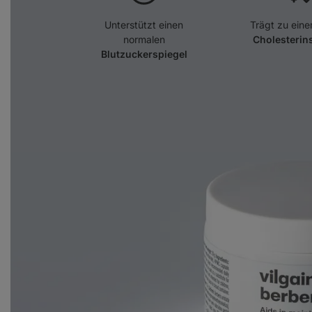
Unterstützt einen
Trägt zu ein
normalen
Cholesterin
Blutzuckerspiegel