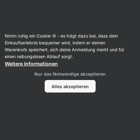
SUMMER SALE ⏰ Letzte Chance: bis zu 30 % sparen
Benachrichtigungen
ausblenden
Aktin
Nimm ruhig ein Cookie 🍪 - es trägt dazu bei, dass dein
Kaffee
Einkaufserlebnis bequemer wird, indem er deinen
Warenkorb speichert, sich deine Anmeldung merkt und für
100% Arabica Blend
⁠–⁠ Qualitätskaffeebohnen
einen reibungslosen Ablauf sorgt.
mit dem Geschmack von Milchschokolade,
Weitere Informationen
zarten Haselnussnoten und der Frische von
Nur das Notwendige akzeptieren
roten Äpfeln
Alles akzeptieren
10 Bewertungen lesen
Bewertungen
10